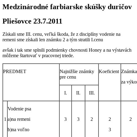
Medzinárodné farbiarske skúšky duričov
Pliešovce 23.7.2011
Získali sme III. cenu, veľká škoda, že z disciplíny vodenie na
remeni sme získali len známku 2 a tým stratili I.cenu
avšak i tak sme splnili podmienky chovnosti Honey a na výstavách
môžeme štartovať v pracovnej triede.
PREDMET
Najnižšie známky
Koeficient
Známka
pre cenu
za výko
I.
II.
III.
Vodenie psa
1
a)na remeni
3
3
2
2
2
b)na voľno
3