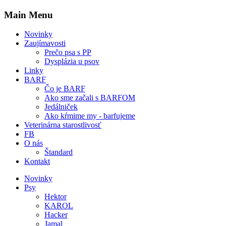
Main Menu
Novinky
Zaujímavosti
Prečo psa s PP
Dysplázia u psov
Linky
BARF
Čo je BARF
Ako sme začali s BARFOM
Jedálniček
Ako kŕmime my - barfujeme
Veterinárna starostlivosť
FB
O nás
Štandard
Kontakt
Novinky
Psy
Hektor
KAROL
Hacker
Jamal