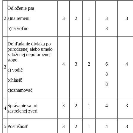
Odloženie psa
2
a)na remeni
3
2
1
3
3
b)na voľno
8
Dohľadanie diviaka po
prirodzenej alebo umelo
založenej nepofarbenej
stope
4
3
2
6
4
3
a) vodič
8
b)hlásič
8
c)oznamovač
Správanie sa pri
3
2
1
4
3
4
zastrelenej zveri
5
Poslušnosť
3
2
1
4
3