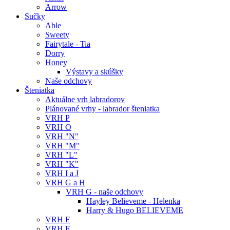
Arrow
Sučky
Able
Sweety
Fairytale - Tia
Dorry
Honey
Výstavy a skúšky
Naše odchovy
Šteniatka
Aktuálne vrh labradorov
Plánované vrhy - labrador šteniatka
VRH P
VRH O
VRH "N"
VRH "M"
VRH "L"
VRH "K"
VRH I a J
VRH G a H
VRH G - naše odchovy
Hayley Believeme - Helenka
Harry & Hugo BELIEVEME
VRH F
VRH E