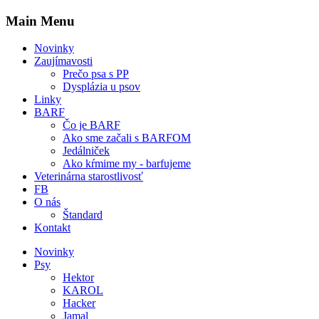
Main Menu
Novinky
Zaujímavosti
Prečo psa s PP
Dysplázia u psov
Linky
BARF
Čo je BARF
Ako sme začali s BARFOM
Jedálniček
Ako kŕmime my - barfujeme
Veterinárna starostlivosť
FB
O nás
Štandard
Kontakt
Novinky
Psy
Hektor
KAROL
Hacker
Jamal