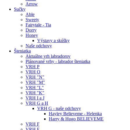
Arrow
Sučky
Able
Sweety
Fairytale - Tia
Dorry
Honey
Výstavy a skúšky
Naše odchovy
Šteniatka
Aktuálne vrh labradorov
Plánované vrhy - labrador šteniatka
VRH P
VRH O
VRH "N"
VRH "M"
VRH "L"
VRH "K"
VRH I a J
VRH G a H
VRH G - naše odchovy
Hayley Believeme - Helenka
Harry & Hugo BELIEVEME
VRH F
VRH E