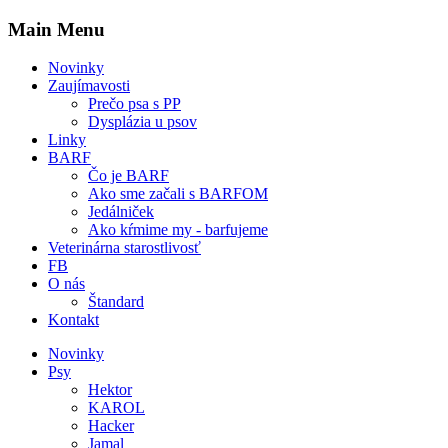
Main Menu
Novinky
Zaujímavosti
Prečo psa s PP
Dysplázia u psov
Linky
BARF
Čo je BARF
Ako sme začali s BARFOM
Jedálniček
Ako kŕmime my - barfujeme
Veterinárna starostlivosť
FB
O nás
Štandard
Kontakt
Novinky
Psy
Hektor
KAROL
Hacker
Jamal