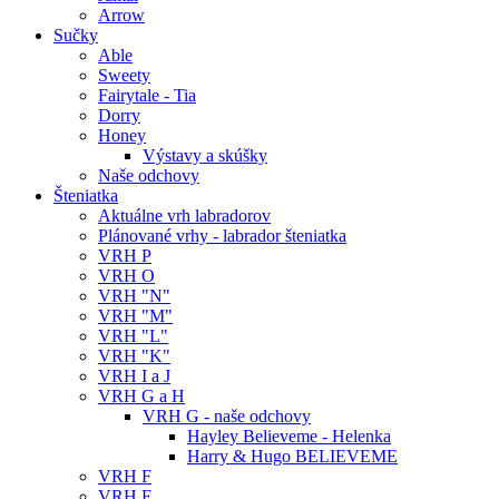
Arrow
Sučky
Able
Sweety
Fairytale - Tia
Dorry
Honey
Výstavy a skúšky
Naše odchovy
Šteniatka
Aktuálne vrh labradorov
Plánované vrhy - labrador šteniatka
VRH P
VRH O
VRH "N"
VRH "M"
VRH "L"
VRH "K"
VRH I a J
VRH G a H
VRH G - naše odchovy
Hayley Believeme - Helenka
Harry & Hugo BELIEVEME
VRH F
VRH E