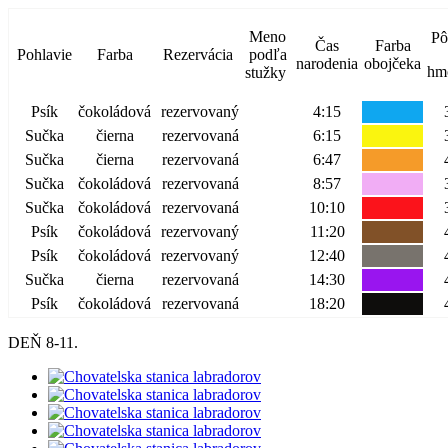
Meno
Pô
Čas
Farba
Pohlavie
Farba
Rezervácia
podľa
narodenia
obojčeka
hm
stužky
Psík
čokoládová
rezervovaný
4:15
Sučka
čierna
rezervovaná
6:15
Sučka
čierna
rezervovaná
6:47
Sučka
čokoládová
rezervovaná
8:57
Sučka
čokoládová
rezervovaná
10:10
Psík
čokoládová
rezervovaný
11:20
Psík
čokoládová
rezervovaný
12:40
Sučka
čierna
rezervovaná
14:30
Psík
čokoládová
rezervovaná
18:20
DEŇ 8-11.