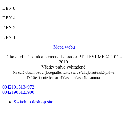
DEN 8.
DEN 4.
DEN 2.
DEN 1.
Mapa webu
Chovateľská stanica plemena Labrador BELIEVEME © 2011 -
2019.
Všetky práva vyhradené.
Na celý obsah webu (fotografie, texty) sa vzťahuje autorské právo.
Ďalšie šírenie len so súhlasom vlastníka, autora.
00421915134972
00421905123900
Switch to desktop site