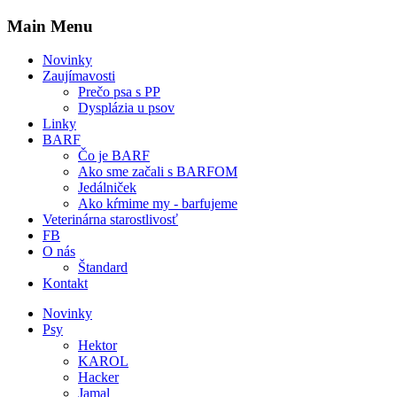
Main Menu
Novinky
Zaujímavosti
Prečo psa s PP
Dysplázia u psov
Linky
BARF
Čo je BARF
Ako sme začali s BARFOM
Jedálniček
Ako kŕmime my - barfujeme
Veterinárna starostlivosť
FB
O nás
Štandard
Kontakt
Novinky
Psy
Hektor
KAROL
Hacker
Jamal