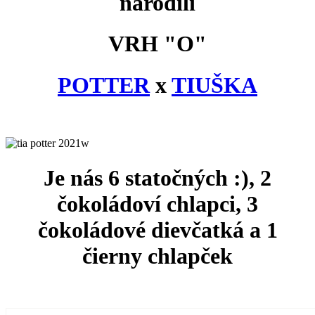
narodili
VRH "O"
POTTER
x
TIUŠKA
Je nás 6 statočných :), 2
čokoládoví chlapci, 3
čokoládové dievčatká a 1
čierny chlapček