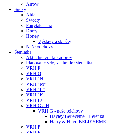
Arrow
Sučky
Able
Sweety
Fairytale - Tia
Dorry
Honey
Výstavy a skúšky
Naše odchovy
Šteniatka
Aktuálne vrh labradorov
Plánované vrhy - labrador šteniatka
VRH P
VRH O
VRH "N"
VRH "M"
VRH "L"
VRH "K"
VRH I a J
VRH G a H
VRH G - naše odchovy
Hayley Believeme - Helenka
Harry & Hugo BELIEVEME
VRH F
VRH E