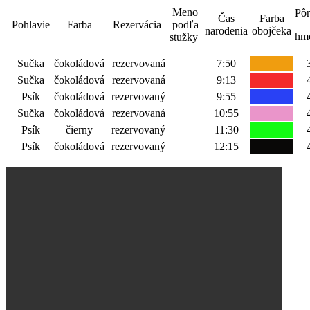
Meno
Pô
Čas
Farba
Pohlavie
Farba
Rezervácia
podľa
narodenia
obojčeka
hm
stužky
Sučka
čokoládová
rezervovaná
7:50
3
Sučka
čokoládová
rezervovaná
9:13
4
Psík
čokoládová
rezervovaný
9:55
4
Sučka
čokoládová
rezervovaná
10:55
4
Psík
čierny
rezervovaný
11:30
4
Psík
čokoládová
rezervovaný
12:15
4