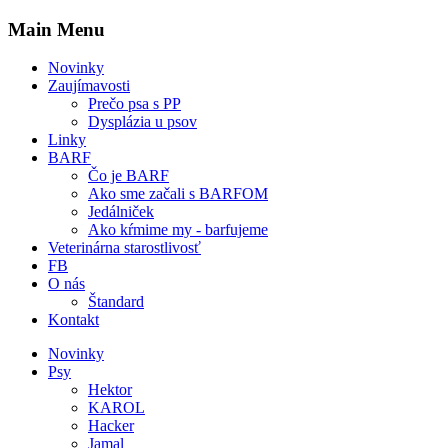
Main Menu
Novinky
Zaujímavosti
Prečo psa s PP
Dysplázia u psov
Linky
BARF
Čo je BARF
Ako sme začali s BARFOM
Jedálniček
Ako kŕmime my - barfujeme
Veterinárna starostlivosť
FB
O nás
Štandard
Kontakt
Novinky
Psy
Hektor
KAROL
Hacker
Jamal