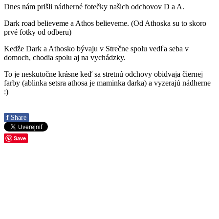
Dnes nám prišli nádherné fotečky našich odchovov D a A.
Dark road believeme a Athos believeme. (Od Athoska su to skoro
prvé fotky od odberu)
Kedže Dark a Athosko bývaju v Strečne spolu vedľa seba v
domoch, chodia spolu aj na vychádzky.
To je neskutočne krásne keď sa stretnú odchovy obidvaja čiernej
farby (ablinka setsra athosa je maminka darka) a vyzerajú nádherne
:)
f
Share
Save