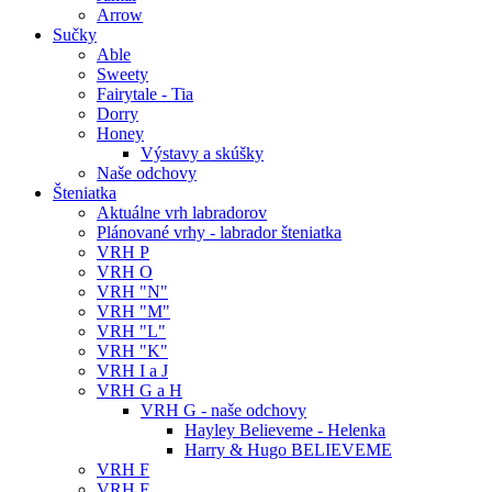
Arrow
Sučky
Able
Sweety
Fairytale - Tia
Dorry
Honey
Výstavy a skúšky
Naše odchovy
Šteniatka
Aktuálne vrh labradorov
Plánované vrhy - labrador šteniatka
VRH P
VRH O
VRH "N"
VRH "M"
VRH "L"
VRH "K"
VRH I a J
VRH G a H
VRH G - naše odchovy
Hayley Believeme - Helenka
Harry & Hugo BELIEVEME
VRH F
VRH E